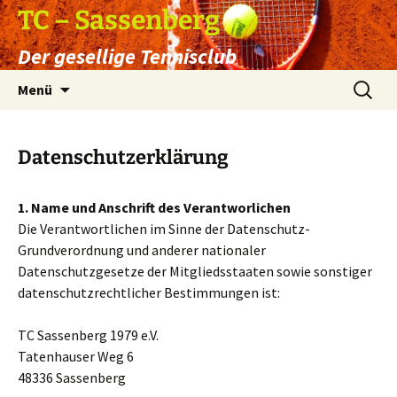
Zum
TC – Sassenberg
Inhalt
Der gesellige Tennisclub
springen
Suchen
Menü
nach:
Datenschutzerklärung
1. Name und Anschrift des Verantworlichen
Die Verantwortlichen im Sinne der Datenschutz-
Grundverordnung und anderer nationaler
Datenschutzgesetze der Mitgliedsstaaten sowie sonstiger
datenschutzrechtlicher Bestimmungen ist:
TC Sassenberg 1979 e.V.
Tatenhauser Weg 6
48336 Sassenberg