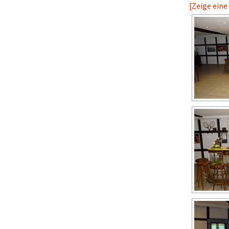
[Zeige eine
Hobby Herren 6
WTV – Liga