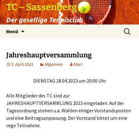
Zum
TC – Sassenberg
Inhalt
Der gesellige Tennisclub
springen
Suchen
Menü
nach:
Jahreshauptversammlung
2. April 2023
Allgemein
Marc
DIENSTAG 18.04.2023 um 20:00 Uhr
Alle Mitglieder des TC sind zur
JAHRESHAUPTVERSAMMLUNG 2023 eingeladen. Auf der
Tagesordnung stehen u.a. Wahlen einiger Vorstandsposten
und eine Beitragsanpassung. Der Vorstand bittet um eine
rege Teilnahme.