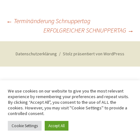
Beitragsnavigation
←
Terminänderung Schnuppertag
ERFOLGREICHER SCHNUPPERTAG
→
Datenschutzerklärung
Stolz präsentiert von WordPress
We use cookies on our website to give you the most relevant
experience by remembering your preferences and repeat visits.
By clicking “Accept All”, you consent to the use of ALL the
cookies. However, you may visit "Cookie Settings" to provide a
controlled consent.
Cookie Settings
Accept All